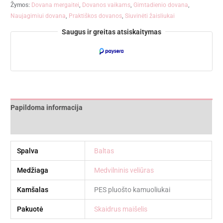
Žymos:
Dovana mergaitei
,
Dovanos vaikams
,
Gimtadienio dovana
,
Naujagimiui dovana
,
Praktiškos dovanos
,
Siuvinėti žaisliukai
Saugus ir greitas atsiskaitymas
Papildoma informacija
Atsiliepimai (0)
Spalva
Baltas
Medžiaga
Medvilninis veliūras
Kamšalas
PES pluošto kamuoliukai
Pakuotė
Skaidrus maišelis