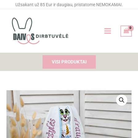
Pereiti
Užsakant už 85 Eur ir daugiau, pristatome NEMOKAMAI.
prie
turinio
VISI PRODUKTAI
produkto
kiekis:
Siuvinėtas
žaisliukas
Mažylės
draugė
su