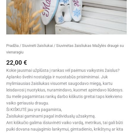
vienaragiu
Pradžia
/
Siuvinėti žaisliukai
/ Siuvinėtas žaisliukas Mažylės draugė su
vienaragiu
22,00
€
Kokie jausmai užplūsta į rankas vėl paėmus vaikystės žaislus?
Aplanko švelni nostalgija ir nuostabūs prisiminimai. Juk
mylimiausias žaisliukas visuomet saugodavo miegą, kartu
leisdavosi į nuotykius, nuramindavo, kuomet apimdavo liūdesys.
Su meile pagamintas rankų darbo kiškutis greitai taps kiekvieno
vaiko geriausiu draugu.
Ši KIŠKUTĖ jau yra pagaminta,
Žaisliukai gaminami pagal individualų užsakymą.
Ant kiškučio galima išsiuvinėti vaiko vardą, metrikus, tai gali būti
puiki dovana naujagimio lankymui, gimtadienio, krikštynų ar kita