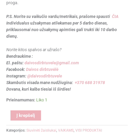
proga.
P.S. Norite su vaikučio vardu/metrikais, prašome spausti
ČIA
Individualus užsakymas atliekamas per 5 darbo dienas,
priklausomai nuo užsakymų apimties gali trukti iki 10 darbo
dienų.
Norite kitos spalvos ar užrašo?
Bendraukime :
El. paštu:
daivosdirbtuvele@gmail.com
Facebook:
Daivos dirbtuvėlė
Instagram:
@daivosdirbtuvele
Skambutis visada mane nudžiugina:
+370 688 31978
Dovana, kuri kalba tiesiai iš širdies!
Prieinamumas:
Liko 1
Alternative:
Į krepšelį
Kategorijos:
Siuvinėti žaisliukai
,
VAIKAMS
,
VISI PRODUKTAI