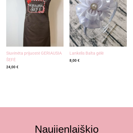
Siuvinėta prijuostė GERIAUSIA
Lankelis Balta gėlė
ŠEFĖ
8,00
€
24,00
€
Naujienlaiškio