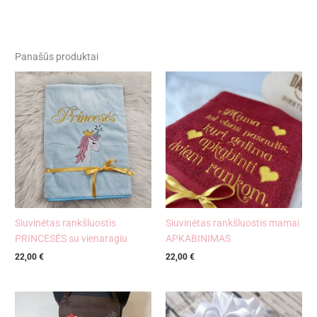
Panašūs produktai
Siuvinėtas rankšluostis
Siuvinėtas rankšluostis mamai
PRINCESĖS su vienaragiu
APKABINIMAS
22,00
€
22,00
€