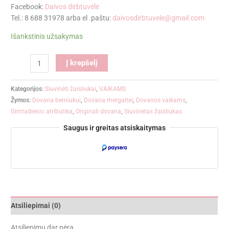
Facebook:
Daivos dirbtuvėlė
Tel.: 8 688 31978 arba el .paštu:
daivosdirbtuvele@gmail.com
Išankstinis užsakymas
Alternative:
Į krepšelį
Kategorijos:
Siuvinėti žaisliukai
,
VAIKAMS
Žymos:
Dovana berniukui
,
Dovana mergaitei
,
Dovanos vaikams
,
Gimtadienio atributika
,
Originali dovana
,
Siuvinėtas žaisliukas
Saugus ir greitas atsiskaitymas
Atsiliepimai (0)
Atsiliepimų dar nėra.