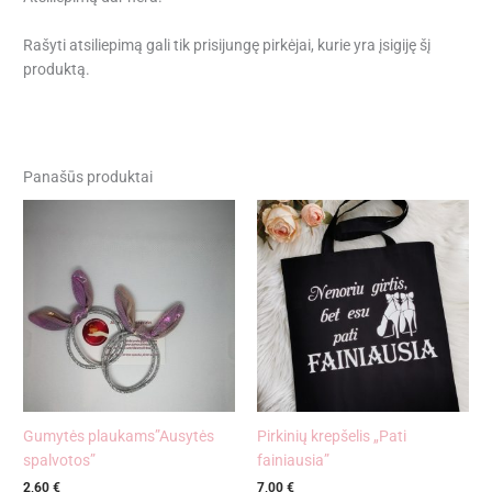
Rašyti atsiliepimą gali tik prisijungę pirkėjai, kurie yra įsigiję šį
produktą.
Panašūs produktai
Gumytės plaukams”Ausytės
Pirkinių krepšelis „Pati
spalvotos”
fainiausia”
2,60
€
7,00
€