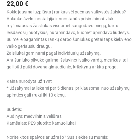
22,00
€
Kokie jausmai užplūsta į rankas vėl paėmus vaikystės žaislus?
Aplanko švelni nostalgija ir nuostabūs prisiminimai. Juk
mylimiausias žaisliukas visuomet saugodavo miegą, kartu
leisdavosi į nuotykius, nuramindavo, kuomet apimdavo liūdesys.
Su meile pagamintas rankų darbo šuniukas greitai taps kiekvieno
vaiko geriausiu draugu.
Žaisliukai gaminami pagal individualų užsakymą.
Ant šuniuko pilvuko galima išsiuvinėti vaiko vardą, metrikus, tai
gali būti puiki dovana gimtadienio, krikštynų ar kita proga.
Kaina nurodyta už 1vnt
* Užsakymai atliekami per 5 dienas, priklausomai nuo užsakymų
apimties gali trukti iki 10 dienų.
Sudėtis:
Audinys: medvilninis veliūras
Kamšalas: PES pluošto kamuoliukai
Norite kitos spalvos ar užrašo? Susisiekite su mumis: