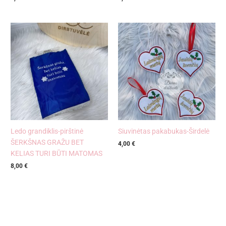
Ledo grandiklis-pirštinė
Siuvinėtas pakabukas-Širdelė
ŠERKŠNAS GRAŽU BET
4,00
€
KELIAS TURI BŪTI MATOMAS
8,00
€