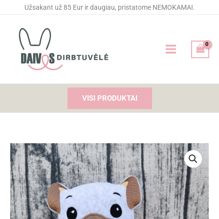
Pereiti
Užsakant už 85 Eur ir daugiau, pristatome NEMOKAMAI.
prie
turinio
VISI PRODUKTAI
produkto
kiekis:
Siuvinėtas
žaisliukas
-
Šuniukas