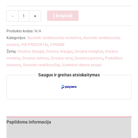
Alternative:
Į krepšelį
-
+
Produkto kodas:
N/A
Kategorijos:
Siuvinėti rankšluosčiai moterims
,
Siuvinėti rankšluosčiai
vyrams
,
VISI PRODUKTAI
,
VYRAMS
Žymų:
Dovana draugei
,
Dovana draugui
,
Dovana merginai
,
Dovana
moteriai
,
Dovana vaikinui
,
Dovana vyrui
,
Dovanos poroms
,
Praktiškos
dovanos
,
Siuvinėti rankšluosčiai
,
Valentino dienos progai
Saugus ir greitas atsiskaitymas
Papildoma informacija
Atsiliepimai (0)