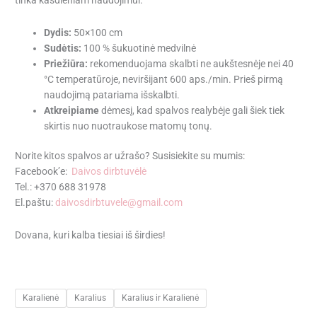
Dydis:
50×100 cm
Sudėtis:
100 % šukuotinė medvilnė
Priežiūra:
rekomenduojama skalbti ne aukštesnėje nei 40
°C temperatūroje, neviršijant 600 aps./min. Prieš pirmą
naudojimą patariama išskalbti.
Atkreipiame
dėmesį, kad spalvos realybėje gali šiek tiek
skirtis nuo nuotraukose matomų tonų.
Norite kitos spalvos ar užrašo? Susisiekite su mumis:
Facebook’e:
Daivos dirbtuvėlė
Tel.: +370 688 31978
El.paštu:
daivosdirbtuvele@gmail.com
Dovana, kuri kalba tiesiai iš širdies!
Karalienė
Karalius
Karalius ir Karalienė