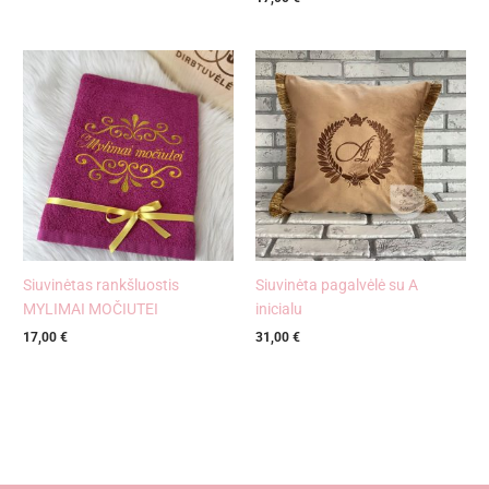
Siuvinėtas rankšluostis
Siuvinėta pagalvėlė su A
MYLIMAI MOČIUTEI
inicialu
17,00
€
31,00
€