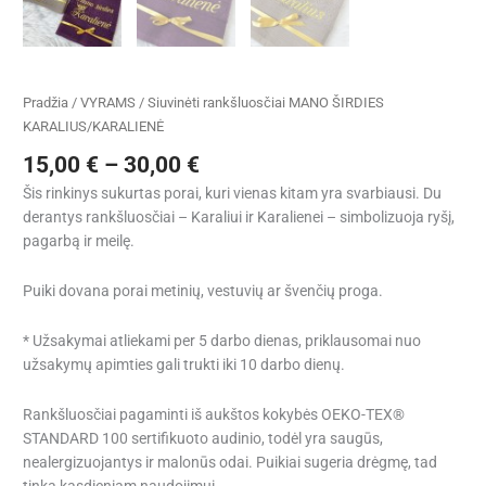
Pradžia
/
VYRAMS
/ Siuvinėti rankšluosčiai MANO ŠIRDIES
KARALIUS/KARALIENĖ
15,00
€
–
30,00
€
Šis rinkinys sukurtas porai, kuri vienas kitam yra svarbiausi. Du
derantys rankšluosčiai – Karaliui ir Karalienei – simbolizuoja ryšį,
pagarbą ir meilę.
Puiki dovana porai metinių, vestuvių ar švenčių proga.
* Užsakymai atliekami per 5 darbo dienas, priklausomai nuo
užsakymų apimties gali trukti iki 10 darbo dienų.
Rankšluosčiai pagaminti iš aukštos kokybės OEKO-TEX®
STANDARD 100 sertifikuoto audinio, todėl yra saugūs,
nealergizuojantys ir malonūs odai. Puikiai sugeria drėgmę, tad
tinka kasdieniam naudojimui.