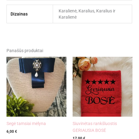
Karalienė, Karalius, Karalius ir
Dizainas
Karalienė
Panašūs produktai
Segė tamsiai mėlyna
Siuvinėtas rankšluostis
GERIAUSIA BOSĖ
6,00
€
17,00
€