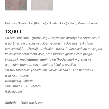
Pradžia
/
Smėlinukai (Bodžiai)
/ Smėlinukas (bodis) „Mažoji stileiva”
13,00
€
Su šiuo smėlinuku (bodžiuku) Jūsų vaikas atrodys itin originaliai ir
išskirtinai. Tai praktiška ir ilgai naudojama dovana.
Išskirtiniai
smėlinukai (bodžiukai) su užrašu – miela dovana lankant naujagimį,
vaiką iki vienerių metų laiko, arba pirmojo gimtadienio proga.
Kokybiški
medvilniniai smėlinukai (bodžiukai)
– praktiška
asmeninė dovana, kuri nustebins kūdikio tėvelius.
Su šuo smėlinuku (bodžiuku) vaikas visada bus pastebėtas ir
išsiskirs minioje.
Komplektą sudaro:
Smėlinukas – 18-24mėn
Galvajuostė
Sudėtis
– 100% medvilnė