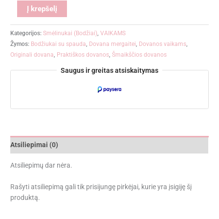
Alternative:
Į krepšelį
Kategorijos:
Smėlinukai (Bodžiai)
,
VAIKAMS
Žymos:
Bodžiukai su spauda
,
Dovana mergaitei
,
Dovanos vaikams
,
Originali dovana
,
Praktiškos dovanos
,
Šmaikščios dovanos
Saugus ir greitas atsiskaitymas
Atsiliepimai (0)
Atsiliepimų dar nėra.
Rašyti atsiliepimą gali tik prisijungę pirkėjai, kurie yra įsigiję šį
produktą.