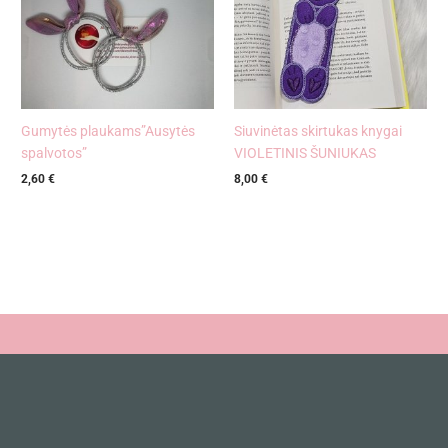
Gumytės plaukams”Ausytės
Siuvinėtas skirtukas knygai
spalvotos”
VIOLETINIS ŠUNIUKAS
2,60
€
8,00
€