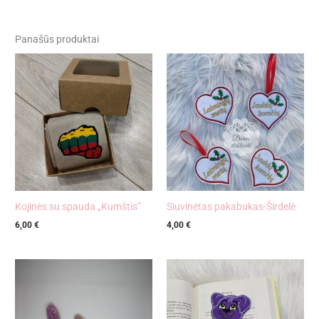
Panašūs produktai
Kojinės su spauda „Kumštis”
Siuvinėtas pakabukas-Širdelė
6,00
€
4,00
€