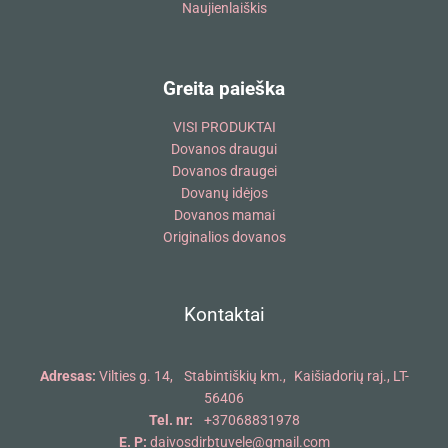
Naujienlaiškis
Greita paieška
VISI PRODUKTAI
Dovanos draugui
Dovanos draugei
Dovanų idėjos
Dovanos mamai
Originalios dovanos
Kontaktai
Adresas:
Vilties g. 14, Stabintiškių km., Kaišiadorių raj., LT-
56406
Tel. nr:
+37068831978
E. P:
daivosdirbtuvele@gmail.com