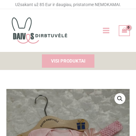
Pereiti
Užsakant už 85 Eur ir daugiau, pristatome NEMOKAMAI.
prie
turinio
VISI PRODUKTAI
produkto
kiekis:
Smėlinukas
(bodis)
"Mažoji
stileiva"