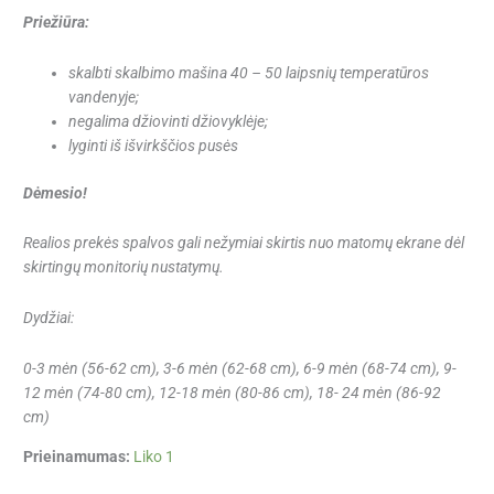
Priežiūra:
skalbti skalbimo mašina 40 – 50 laipsnių temperatūros
vandenyje;
negalima džiovinti džiovyklėje;
lyginti iš išvirkščios pusės
Dėmesio!
Realios prekės spalvos gali nežymiai skirtis nuo matomų ekrane dėl
skirtingų monitorių nustatymų.
Dydžiai:
0-3 mėn (56-62 cm), 3-6 mėn (62-68 cm), 6-9 mėn (68-74 cm), 9-
12 mėn (74-80 cm), 12-18 mėn (80-86 cm), 18- 24 mėn (86-92
cm)
Prieinamumas:
Liko 1