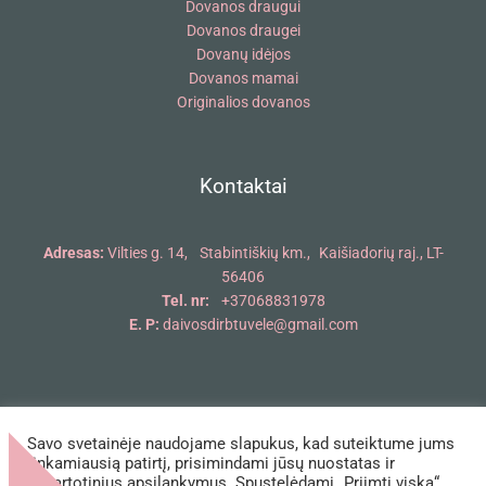
Dovanos draugui
Dovanos draugei
Dovanų idėjos
Dovanos mamai
Originalios dovanos
Kontaktai
Adresas:
Vilties g. 14, Stabintiškių km., Kaišiadorių raj., LT-
56406
Tel. nr:
+37068831978
E. P:
daivosdirbtuvele@gmail.com
Savo svetainėje naudojame slapukus, kad suteiktume jums
Copyright © 2018 - 2026 Daivos dirbtuvėlė | Powered by Daivos
tinkamiausią patirtį, prisimindami jūsų nuostatas ir
dirbtuvėlė
pakartotinius apsilankymus. Spustelėdami „Priimti viską“