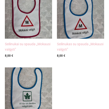
Seilinukai su spauda „Mokausi
Seilinukas su spauda „Mokausi
valgyti”
valgyti”
8,00
€
8,00
€