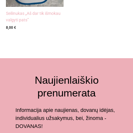
Seilinukas „Aš dar tik išmokau
valgyti pats”
8,00
€
Naujienlaiškio
prenumerata
Informacija apie naujienas, dovanų idėjas,
individualius užsakymus, bei, žinoma -
DOVANAS!