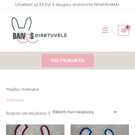
Rūšiuojama
Pereiti
Užsakant už 85 Eur ir daugiau, pristatome NEMOKAMAI.
pagal
naujausią
prie
turinio
VISI PRODUKTAI
Pradžia
/ Seilinukai
Seilinukai
Rodomi visi rezultatai: 3