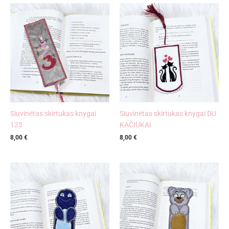
Siuvinėtas skirtukas knygai
Siuvinėtas skirtukas knygai DU
123
KAČIUKAI
8,00
€
8,00
€