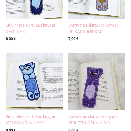
Siuvinėtas skirtukas knygai
Siuvinėtas skirtukas knygai
DELFINAS
PILKAS ŠUNIUKAS
8,00
€
7,00
€
Siuvinėtas skirtukas knygai
Siuvinėtas skirtukas knygai
MELSVAS ŠUNIUKAS
VIOLETINIS ŠUNIUKAS
8,00
€
8,00
€