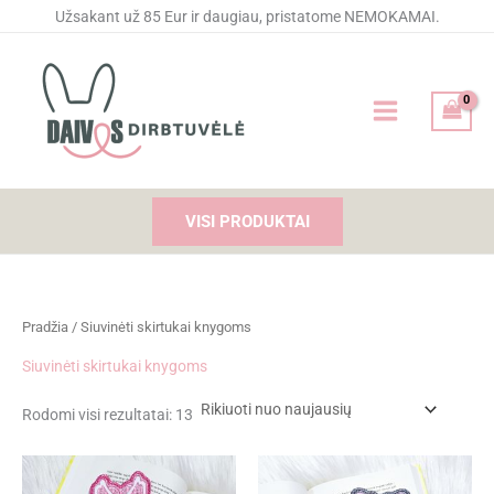
Rūšiuojama
Pereiti
Užsakant už 85 Eur ir daugiau, pristatome NEMOKAMAI.
pagal
naujausią
prie
turinio
VISI PRODUKTAI
Pradžia
/ Siuvinėti skirtukai knygoms
Siuvinėti skirtukai knygoms
Rodomi visi rezultatai: 13