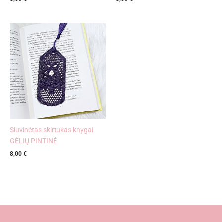
Siuvinėtas skirtukas knygai
GĖLIŲ PINTINĖ
8,00
€