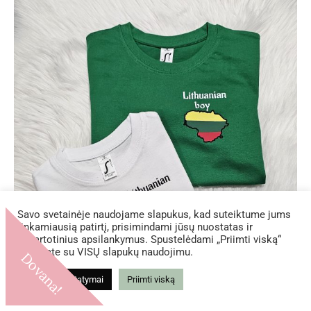
Savo svetainėje naudojame slapukus, kad suteiktume jums
tinkamiausią patirtį, prisimindami jūsų nuostatas ir
pakartotinius apsilankymus. Spustelėdami „Priimti viską“
sutinkate su VISŲ slapukų naudojimu.
Dovana!
Slapukų nustatymai
Priimti viską