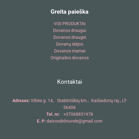
Greita paieška
VISI PRODUKTAI
Dovanos draugui
Dovanos draugei
Dovanų idėjos
Dovanos mamai
Originalios dovanos
Kontaktai
Adresas:
Vilties g. 14, Stabintiškių km., Kaišiadorių raj., LT-
56406
Tel. nr:
+37068831978
E. P:
daivosdirbtuvele@gmail.com