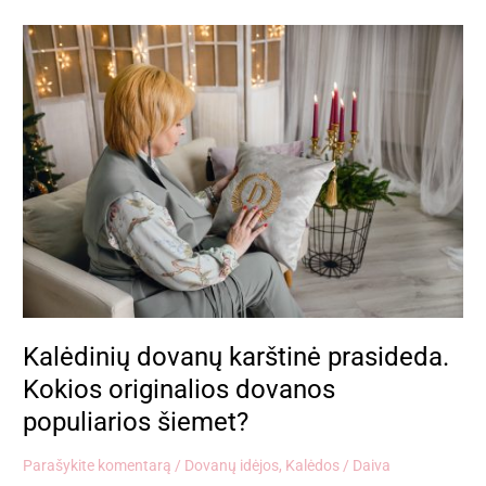
Kalėdinių
dovanų
karštinė
prasideda.
Kokios
originalios
dovanos
populiarios
šiemet?
Kalėdinių dovanų karštinė prasideda.
Kokios originalios dovanos
populiarios šiemet?
Parašykite komentarą
/
Dovanų idėjos
,
Kalėdos
/
Daiva