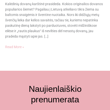
Kalėdinių dovanų karštinė prasideda. Kokios originalios dovanos
populiarios šiemet? Pagaliau į Lietuvą atkeliavo tikra žiema su
baltomis snaigėmis ir šventine nuotaika. Nors iki didžiųjų metų
švenčių lieka dar kelios savaitės, tačiau tie, kuriems nepatinka
paskutinę dieną lakstyti po parduotuves, stovėti milžiniškose
eilėse ir „rautis plaukus“ iš nevilties dėl nerastų dovanų, jau
pradeda mąstyti apie jas. […]
Read More »
Naujienlaiškio
prenumerata