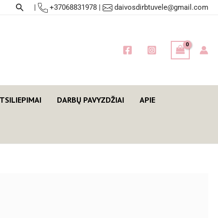
Paieška
|
+37068831978
|
daivosdirbtuvele@gmail.com
TSILIEPIMAI
DARBŲ PAVYZDŽIAI
APIE