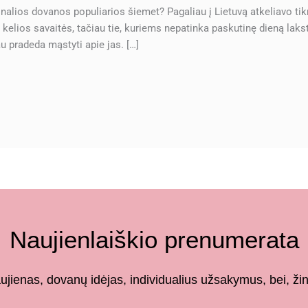
inalios dovanos populiarios šiemet? Pagaliau į Lietuvą atkeliavo ti
 kelios savaitės, tačiau tie, kuriems nepatinka paskutinę dieną lakst
au pradeda mąstyti apie jas. […]
Naujienlaiškio prenumerata
aujienas, dovanų idėjas, individualius užsakymus, bei,