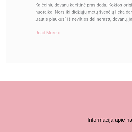
Kalėdinių dovanų karštinė prasideda. Kokios orig
nuotaika. Nors iki didžiųjų metų švenčių lieka dar
„rautis plaukus“ iš nevilties dėl nerastų dovanų, j
Read More »
Informacija apie n