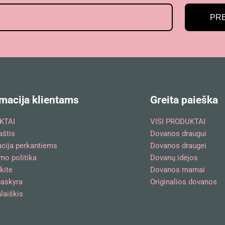
PR
macija klientams
Greita paieška
KTAI
VISI PRODUKTAI
aštis
Dovanos draugui
acija perkantiems
Dovanos draugei
mo politika
Dovanų idėjos
kite
Dovanos mamai
askyra
Originalios dovanos
laiškis