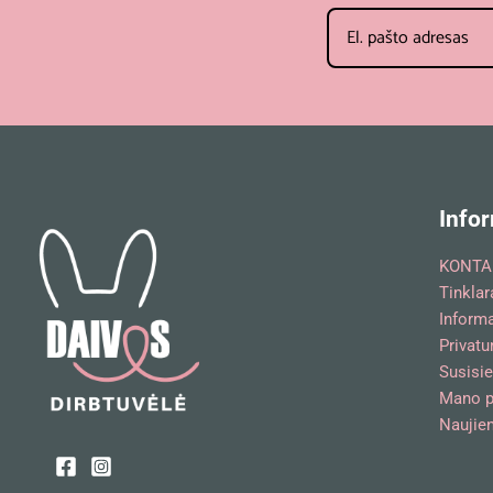
Infor
KONTA
Tinklar
Inform
Privatu
Susisie
Mano p
Naujien