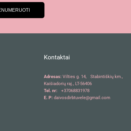
ENUMERUOTI
Kontaktai
Adresas:
Vilties g. 14, Stabintiškių km.,
Kaišiadorių raj., LT-56406
Tel. nr:
+37068831978
E. P:
daivosdirbtuvele@gmail.com