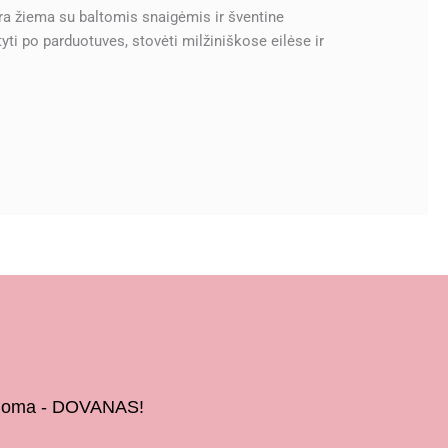
kra žiema su baltomis snaigėmis ir šventine
yti po parduotuves, stovėti milžiniškose eilėse ir
 žinoma - DOVANAS!