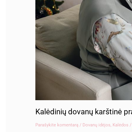
Kalėdinių dovanų karštinė pr
Parašykite komentarą
/
Dovanų idėjos
,
Kalėdos