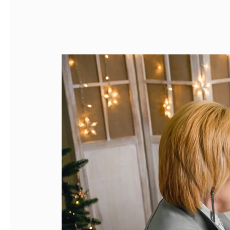
Kalėdinių
dovanų
karštinė
prasideda.
Kokios
originalios
dovanos
populiarios
šiemet?