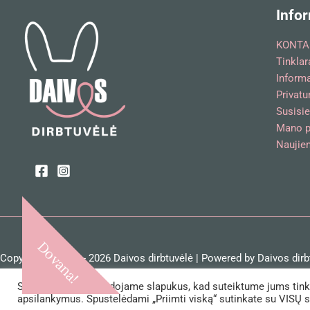
Infor
KONTA
Tinklar
Inform
Privatu
Susisie
Mano p
Naujien
Dovana!
Copyright © 2018 - 2026 Daivos dirbtuvėlė | Powered by Daivos dirb
Savo svetainėje naudojame slapukus, kad suteiktume jums tinkam
apsilankymus. Spustelėdami „Priimti viską“ sutinkate su VISŲ 