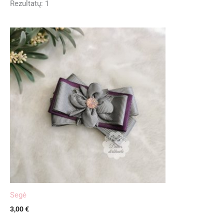
Rezultatų: 1
Segė
3,00
€