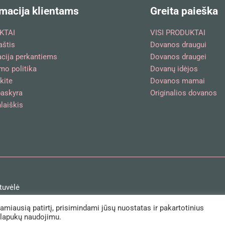
macija klientams
Greita paieška
KTAI
VISI PRODUKTAI
aštis
Dovanos draugui
acija perkantiems
Dovanos draugei
mo politika
Dovanų idėjos
kite
Dovanos mamai
askyra
Originalios dovanos
laiškis
tuvėlė
iausią patirtį, prisimindami jūsų nuostatas ir pakartotinius
slapukų naudojimu.