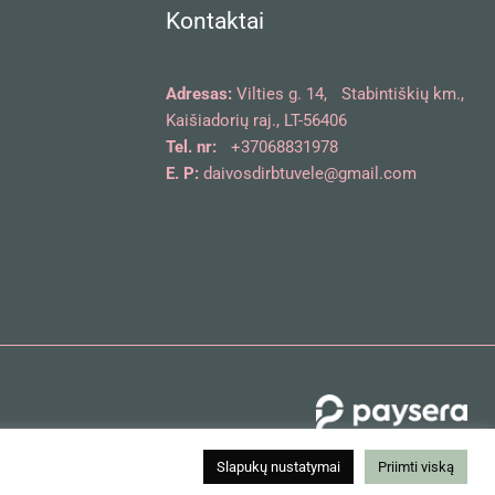
Kontaktai
Adresas:
Vilties g. 14, Stabintiškių km.,
Kaišiadorių raj., LT-56406
Tel. nr:
+37068831978
E. P:
daivosdirbtuvele@gmail.com
Slapukų nustatymai
Priimti viską