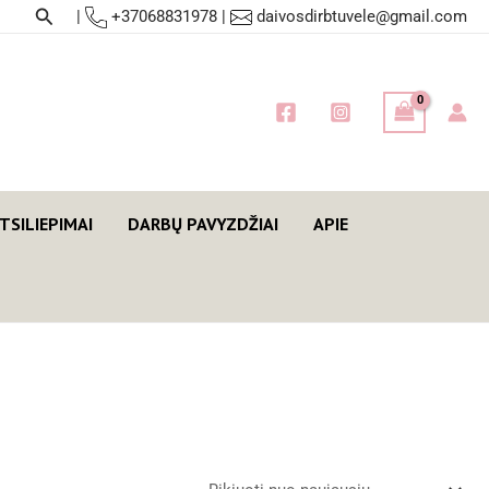
Paieška
|
+37068831978
|
daivosdirbtuvele@gmail.com
TSILIEPIMAI
DARBŲ PAVYZDŽIAI
APIE