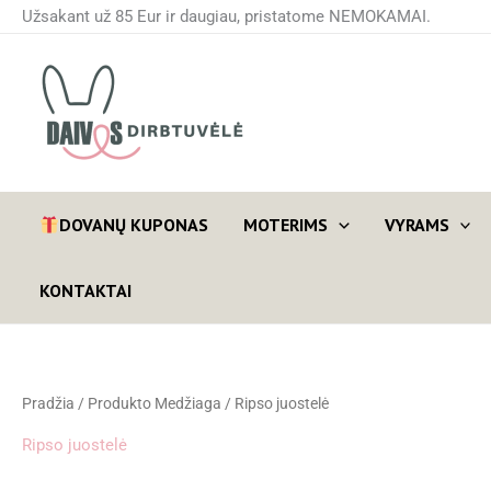
Pereiti
Užsakant už 85 Eur ir daugiau, pristatome NEMOKAMAI.
prie
turinio
DOVANŲ KUPONAS
MOTERIMS
VYRAMS
KONTAKTAI
Pradžia
/ Produkto Medžiaga / Ripso juostelė
Ripso juostelė