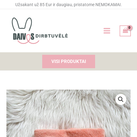
Pereiti
Užsakant už 85 Eur ir daugiau, pristatome NEMOKAMAI.
prie
turinio
VISI PRODUKTAI
produkto
kiekis:
Siuvinėtas
rankšluostis
"Anūkėlės"