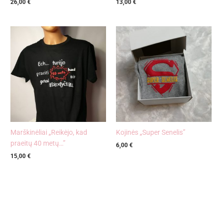
26,00
€
13,00
€
Marškinėliai „Reikėjo, kad
Kojinės „Super Senelis”
praeitų 40 metų…”
6,00
€
15,00
€