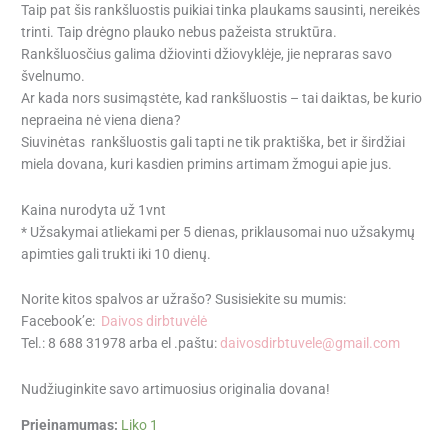
Taip pat šis rankšluostis puikiai tinka plaukams sausinti, nereikės
trinti. Taip drėgno plauko nebus pažeista struktūra.
Rankšluosčius galima džiovinti džiovyklėje, jie nepraras savo
švelnumo.
Ar kada nors susimąstėte, kad rankšluostis – tai daiktas, be kurio
nepraeina nė viena diena?
Siuvinėtas rankšluostis gali tapti ne tik praktiška, bet ir širdžiai
miela dovana, kuri kasdien primins artimam žmogui apie jus.
Kaina nurodyta už 1vnt
* Užsakymai atliekami per 5 dienas, priklausomai nuo užsakymų
apimties gali trukti iki 10 dienų.
Norite kitos spalvos ar užrašo? Susisiekite su mumis:
Facebook’e:
Daivos dirbtuvėlė
Tel.: 8 688 31978 arba el .paštu:
daivosdirbtuvele@gmail.com
Nudžiuginkite savo artimuosius originalia dovana!
Prieinamumas:
Liko 1