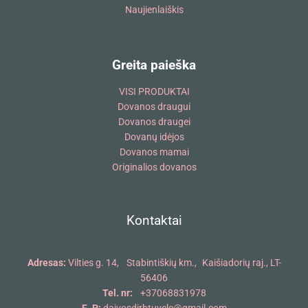
Naujienlaiškis
Greita paieška
VISI PRODUKTAI
Dovanos draugui
Dovanos draugei
Dovanų idėjos
Dovanos mamai
Originalios dovanos
Kontaktai
Adresas:
Vilties g. 14, Stabintiškių km., Kaišiadorių raj., LT-
56406
Tel. nr:
+37068831978
E. P:
daivosdirbtuvele@gmail.com