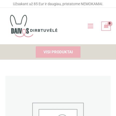
Pereiti
Užsakant už 85 Eur ir daugiau, pristatome NEMOKAMAI.
prie
turinio
VISI PRODUKTAI
produkto
kiekis:
Bypass
Secateur