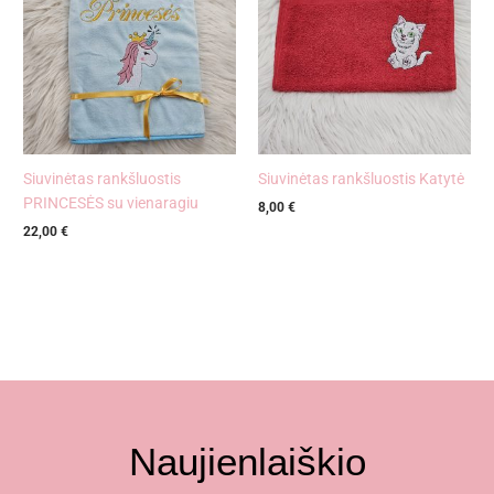
Siuvinėtas rankšluostis
Siuvinėtas rankšluostis Katytė
PRINCESĖS su vienaragiu
8,00
€
22,00
€
Naujienlaiškio