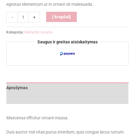
egestas elementum ut in ornare sit malesuada.
Alternative:
Į krepšelį
-
+
Kategorija:
Kelnaitės vyrams
Saugus ir greitas atsiskaitymas
Aprašymas
Atsiliepimai (0)
Maecenas efficitur ornare massa.
Duis auctor nisl vitae purus interdum, quis congue lacus rutrum.