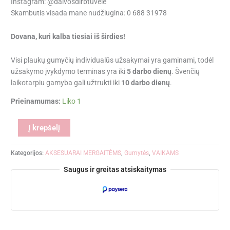
Instagram: @daivosdirbtuvele
Skambutis visada mane nudžiugina: 0 688 31978
Dovana, kuri kalba tiesiai iš širdies!
Visi plaukų gumyčių individualūs užsakymai yra gaminami, todėl
užsakymo įvykdymo terminas yra iki
5 darbo dienų
. Švenčių
laikotarpiu gamyba gali užtrukti iki
10 darbo dienų
.
Prieinamumas:
Liko 1
Alternative:
Į krepšelį
Kategorijos:
AKSESUARAI MERGAITĖMS
,
Gumytės
,
VAIKAMS
Saugus ir greitas atsiskaitymas