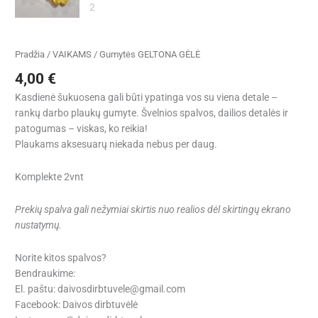
Pradžia
/
VAIKAMS
/ Gumytės GELTONA GĖLĖ
4,00
€
Kasdienė šukuosena gali būti ypatinga vos su viena detale –
rankų darbo plaukų gumyte. Švelnios spalvos, dailios detalės ir
patogumas – viskas, ko reikia!
Plaukams aksesuarų niekada nebus per daug.
Komplekte 2vnt
Prekių spalva gali nežymiai skirtis nuo realios dėl skirtingų ekrano
nustatymų.
Norite kitos spalvos?
Bendraukime:
El. paštu: daivosdirbtuvele@gmail.com
Facebook: Daivos dirbtuvėlė