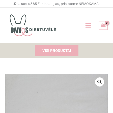
Pereiti
Užsakant už 85 Eur ir daugiau, pristatome NEMOKAMAI.
prie
turinio
VISI PRODUKTAI
produkto
kiekis:
Gumytės
GELTONA
GĖLĖ