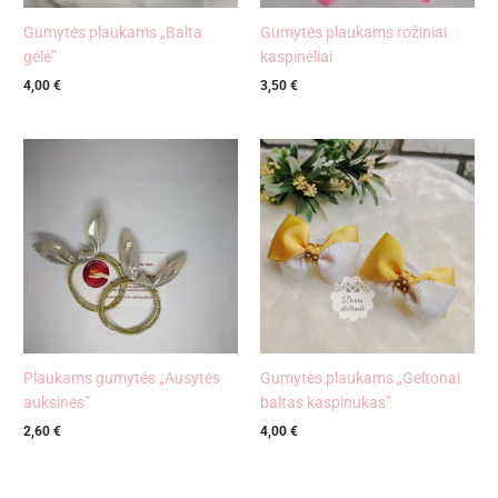
Gumytės plaukams „Balta
Gumytės plaukams rožiniai
gėlė”
kaspinėliai
4,00
€
3,50
€
Plaukams gumytės „Ausytės
Gumytės plaukams „Geltonai
auksinės”
baltas kaspinukas”
2,60
€
4,00
€