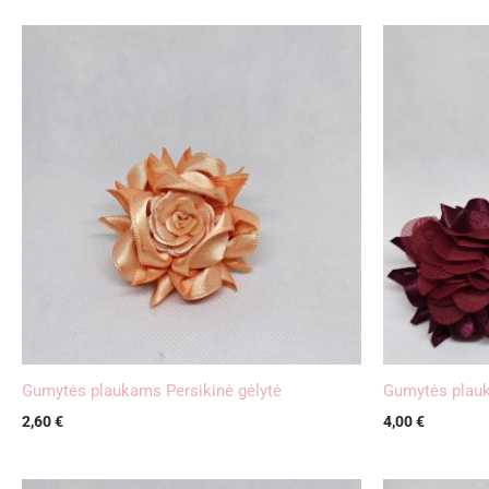
Gumytės plaukams Persikinė gėlytė
Gumytės plauk
2,60
€
4,00
€