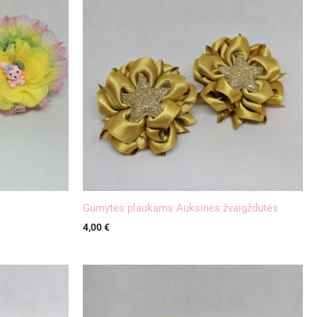
Gumytės plaukams Auksinės žvaigždutės
4,00
€