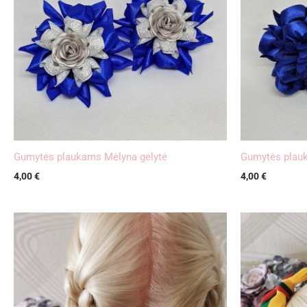
Gumytės plaukams Mėlyna gėlytė
Gumytės plau
4,00
€
4,00
€