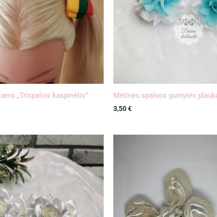
ams „Trispalvis kaspinėlis”
Mėtinės spalvos gumytės plau
3,50
€