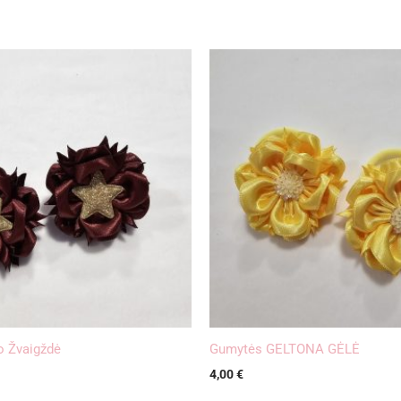
o Žvaigždė
Gumytės GELTONA GĖLĖ
4,00
€