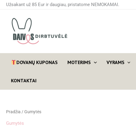
Rūšiuojama
Pereiti
Užsakant už 85 Eur ir daugiau, pristatome NEMOKAMAI.
pagal
prie
naujausią
turinio
DOVANŲ KUPONAS
MOTERIMS
VYRAMS
KONTAKTAI
Pradžia
/ Gumytės
Gumytės