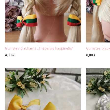
Gumytės plaukams „Trispalvis kaspinėlis”
Gumytės plauk
4,00
€
6,00
€