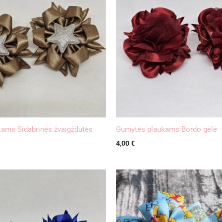
ams Sidabrinės žvaigždutės
Gumytės plaukams Bordo gėlė
4,00
€