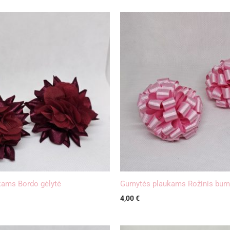
ams Bordo gėlytė
Gumytės plaukams Rožinis bum
4,00
€