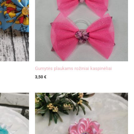
Gumytės plaukams rožiniai kaspinėliai
3,50
€