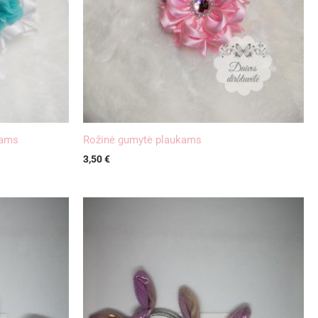
kams
Rožinė gumytė plaukams
3,50
€