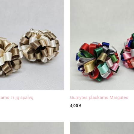
ams Trijų spalvų
Gumytės plaukams Margutės
4,00
€