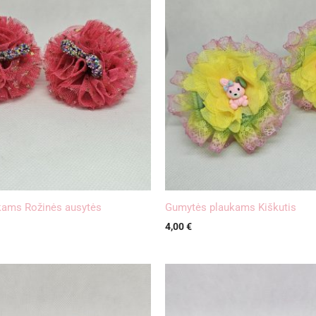
kams Rožinės ausytės
Gumytės plaukams Kiškutis
4,00
€