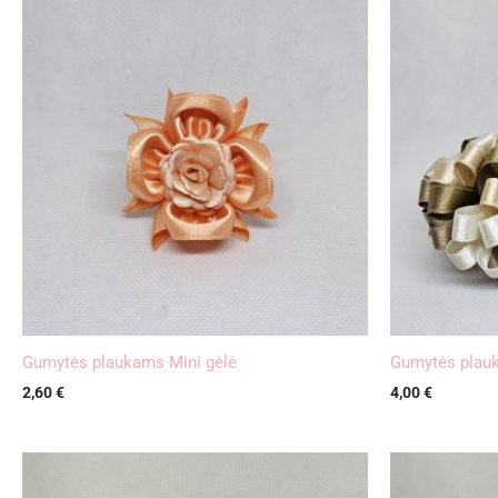
Gumytės plaukams Mini gėlė
Gumytės plauk
2,60
€
4,00
€