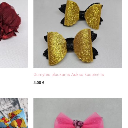
Gumytės plaukams Aukso kaspinėlis
4,00
€