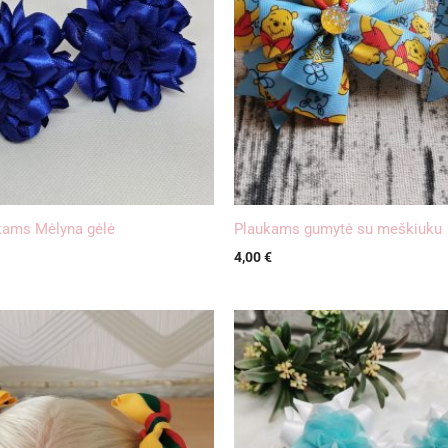
kams Mėlyna gėlė
Plaukams gumytė su meškiuku
4,00
€