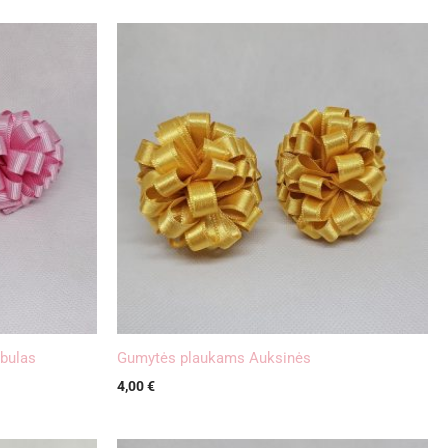
bulas
Gumytės plaukams Auksinės
4,00
€