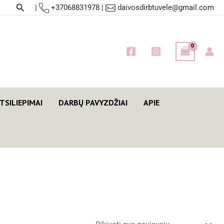
Paieška
|
+37068831978
|
daivosdirbtuvele@gmail.com
TSILIEPIMAI
DARBŲ PAVYZDŽIAI
APIE