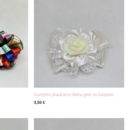
Gumytės plaukams Balta gėlė su kaspinu
3,50
€