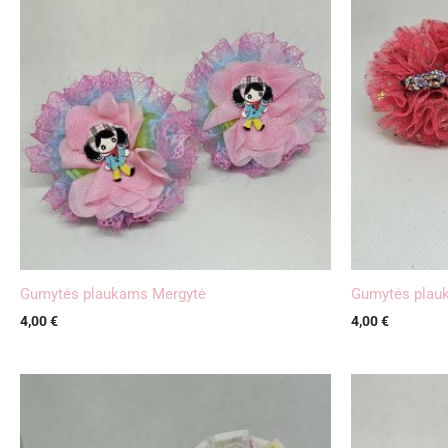
Gumytės plaukams Mergytė
Gumytės plau
4,00
€
4,00
€