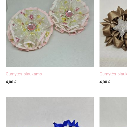
Gumytės plaukams
Gumytės plauk
4,00
€
4,00
€