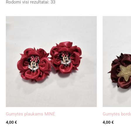
Rodomi visi rezultatai: 33
Gumytės plaukams MINĖ
Gumytės bord
4,00
€
4,00
€