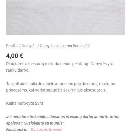
Pradžia
/
Gumytės
/ Gumytės plaukams Bordo gėlė
4,00
€
Plaukams aksesuarų niekada nebus per daug. Gumytės yra
rankų darbo.
Tai gali būti puiki dovanėlė ar priedas prie dovanos, mažoms
princesėms, kai norisi papuošti išskirtiniais aksesuarais.
Kaina nurodyta 2vnt
Jei neradote tinkančios dovanos iš esamų darbų ar norite kitos
spalvos ? Susisiekite su mumis:
Facebook’e:
Daivos dirbtuvėlė