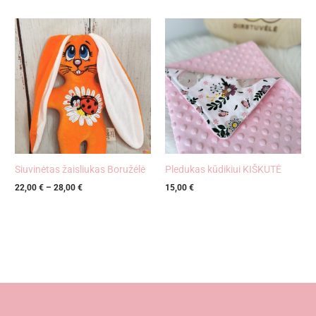
Price
range:
22,00 €
through
28,00 €
Siuvinėtas žaisliukas Boružėlė
Pledukas kūdikiui KIŠKUTĖ
22,00
€
–
28,00
€
15,00
€