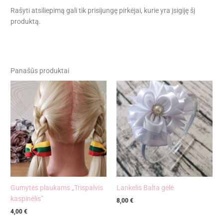
Rašyti atsiliepimą gali tik prisijungę pirkėjai, kurie yra įsigiję šį
produktą.
Panašūs produktai
Gumytės plaukams „Trispalvis
Lankelis Balta gėlė
kaspinėlis”
8,00
€
4,00
€