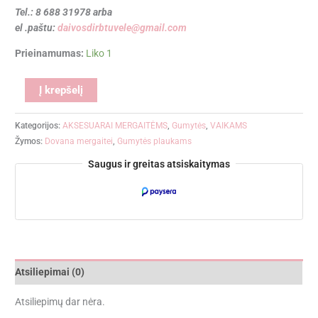
Tel.: 8 688 31978 arba
el .paštu:
daivosdirbtuvele@gmail.com
Prieinamumas:
Liko 1
Alternative:
Į krepšelį
Kategorijos:
AKSESUARAI MERGAITĖMS
,
Gumytės
,
VAIKAMS
Žymos:
Dovana mergaitei
,
Gumytės plaukams
Saugus ir greitas atsiskaitymas
Atsiliepimai (0)
Atsiliepimų dar nėra.