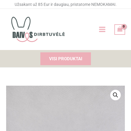
Pereiti
Užsakant už 85 Eur ir daugiau, pristatome NEMOKAMAI.
prie
turinio
VISI PRODUKTAI
produkto
kiekis:
Gumytės
plaukams
Bordo
gėlė