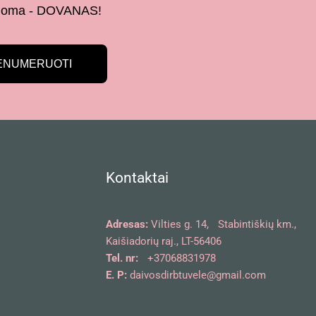
 žinoma - DOVANAS!
ENUMERUOTI
Kontaktai
Adresas:
Vilties g. 14, Stabintiškių km.,
Kaišiadorių raj., LT-56406
Tel. nr:
+37068831978
E. P:
daivosdirbtuvele@gmail.com