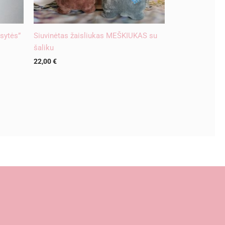
sytės”
Siuvinėtas žaisliukas MEŠKIUKAS su
šaliku
22,00
€