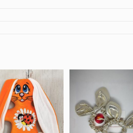
Price
range:
22,00 €
through
28,00 €