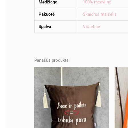
Medžiaga
100% medvilnė
Pakuotė
Skaidrus maišelis
Spalva
Violetinė
Panašūs produktai