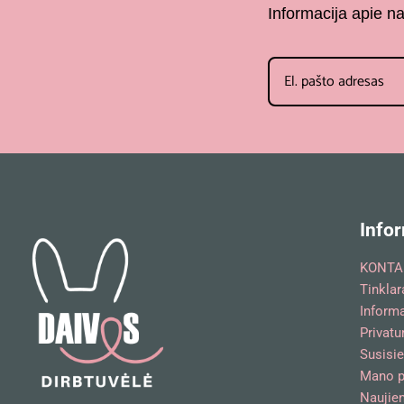
Informacija apie n
Infor
KONTA
Tinklar
Inform
Privatu
Susisie
Mano p
Naujien