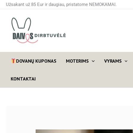
Pereiti
Užsakant už 85 Eur ir daugiau, pristatome NEMOKAMAI.
prie
turinio
DOVANŲ KUPONAS
MOTERIMS
VYRAMS
KONTAKTAI