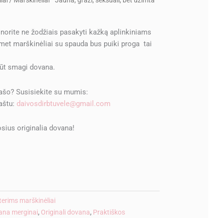
iai
/ Marškinėliai ” Jauna, graži, seksuali, bet užimta”
al norite ne žodžiais pasakyti kažką aplinkiniams
met marškinėliai su spauda bus puiki proga tai
būt smagi dovana.
rašo? Susisiekite su mumis:
paštu:
daivosdirbtuvele@gmail.com
sius originalia dovana!
ve:
erims marškinėliai
ana merginai
,
Originali dovana
,
Praktiškos