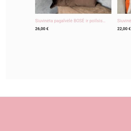
Siuvinėta pagalvėlė BOSĖ ir poilsis…
Siuvin
26,00
€
22,00
€