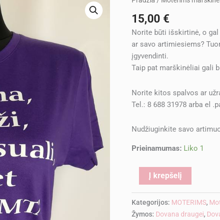
Pradžia
/
Moterims marškinėl
kiekis:
15,00
€
Marškinėliai
Norite būti išskirtinė, o g
"
ar savo artimiesiems? Tuo
Jauna,
įgyvendinti.
graži,
Taip pat marškinėliai gali 
seksuali,
bet
Norite kitos spalvos ar už
užimta"
Tel.: 8 688 31978 arba el .
Nudžiuginkite savo artimuo
Prieinamumas:
Liko 1
Alternati
Į krepšelį
Kategorijos:
MOTERIMS
,
Mot
Žymos:
Dovana draugei
,
Dov