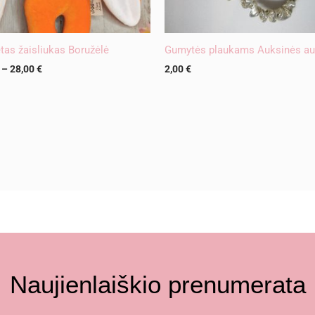
ėtas žaisliukas Boružėlė
Gumytės plaukams Auksinės au
–
28,00
€
2,00
€
Naujienlaiškio prenumerata