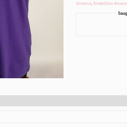
dovanos
,
Šmaikščios dovan
Saug