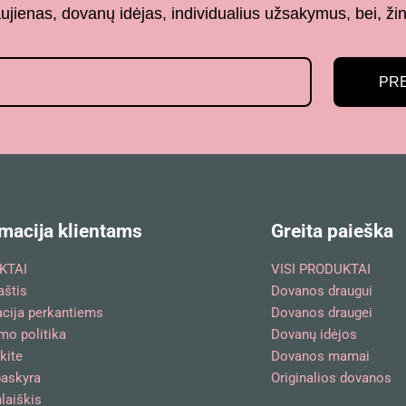
aujienas, dovanų idėjas, individualius užsakymus, bei,
PR
macija klientams
Greita paieška
KTAI
VISI PRODUKTAI
aštis
Dovanos draugui
acija perkantiems
Dovanos draugei
mo politika
Dovanų idėjos
kite
Dovanos mamai
askyra
Originalios dovanos
laiškis