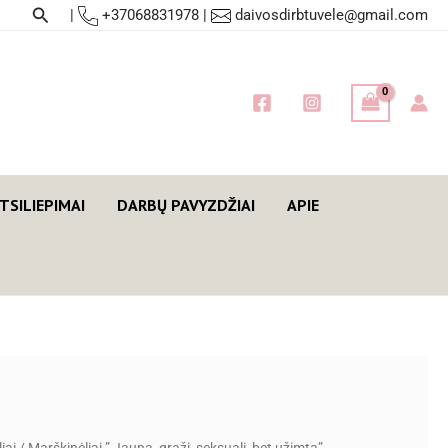
Paieška
|
+37068831978
|
daivosdirbtuvele@gmail.com
TSILIEPIMAI
DARBŲ PAVYZDŽIAI
APIE