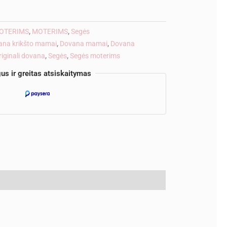
ve:
OTERIMS
,
MOTERIMS
,
Segės
ana krikšto mamai
,
Dovana mamai
,
Dovana
riginali dovana
,
Segės
,
Segės moterims
us ir greitas atsiskaitymas