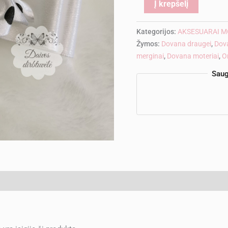
Alternati
Į krepšelį
Kategorijos:
AKSESUARAI M
Žymos:
Dovana draugei
,
Dov
merginai
,
Dovana moteriai
,
O
Saug