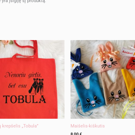
e yra įsigiję šį produktą.
ų krepšelis „Tobula”
Maišelis-kiškutis
8,00
€