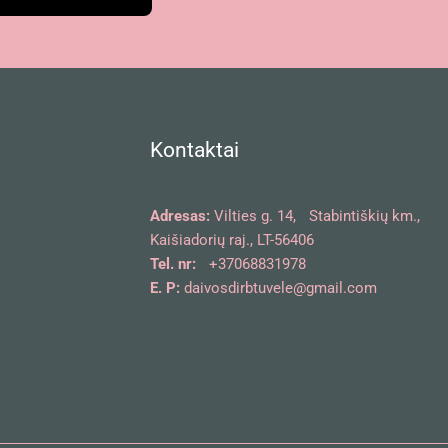
Kontaktai
Adresas:
Vilties g. 14, Stabintiškių km.,
Kaišiadorių raj., LT-56406
Tel. nr:
+37068831978
E. P:
daivosdirbtuvele@gmail.com