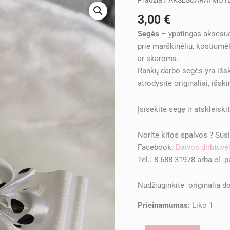
Pradžia
/
AKSESUARAI MOT
kiekis:
3,00
€
Segė
Segės
– ypatingas aksesuar
"Balta"
prie marškinėlių, kostiumėl
ar skaroms.
Rankų darbo segės yra išsk
atrodysite originaliai, išskir
Įsisekite segę ir atskleisk
Norite kitos spalvos ? Sus
Facebook:
Daivos dirbtuvė
Tel.: 8 688 31978 arba el .
Nudžiuginkite originalia d
Prieinamumas:
Liko 1