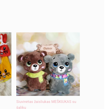
Siuvinėtas žaisliukas MEŠKIUKAS su
šaliku