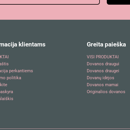
macija klientams
Greita paieška
KTAI
VISI PRODUKTAI
aštis
Dovanos draugui
acija perkantiems
Dovanos draugei
mo politika
Dovanų idėjos
kite
Dovanos mamai
askyra
Originalios dovanos
laiškis