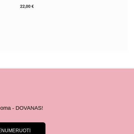
22,00
€
 žinoma - DOVANAS!
ENUMERUOTI