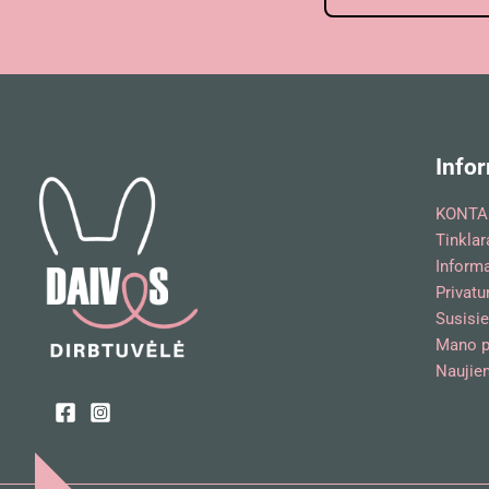
Infor
KONTA
Tinklar
Inform
Privatu
Susisie
Mano p
Naujien