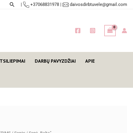
Paieška
|
+37068831978
|
daivosdirbtuvele@gmail.com
TSILIEPIMAI
DARBŲ PAVYZDŽIAI
APIE