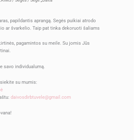
ERIMS
/
Segės
/ Segė „Balta”
as, papildantis aprangą. Segės puikiai atrodo
io ar švarkelio. Taip pat tinka dekoruoti šaliams
irtinės, pagamintos su meile. Su jomis Jūs
tinai.
ite savo individualumą.
isiekite su mumis:
lė
paštu:
daivosdirbtuvele@gmail.com
ovana!