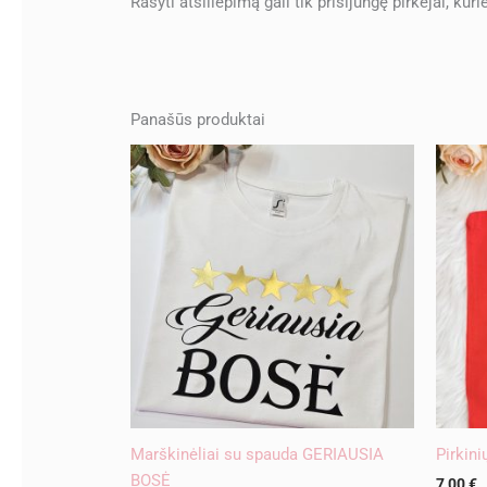
Rašyti atsiliepimą gali tik prisijungę pirkėjai, kuri
Panašūs produktai
Marškinėliai su spauda GERIAUSIA
Pirkini
BOSĖ
7,00
€