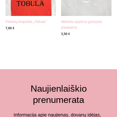
Pirkinių krepšelis „Tobula”
Mėtinės spalvos gumytės
plaukams
7,00
€
3,50
€
Naujienlaiškio
prenumerata
Informacija apie naujienas, dovanų idėjas,