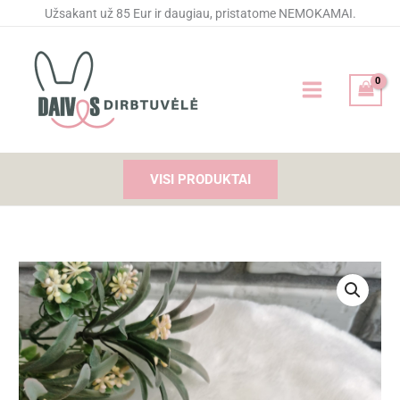
Pereiti
Užsakant už 85 Eur ir daugiau, pristatome NEMOKAMAI.
prie
turinio
VISI PRODUKTAI
produkto
kiekis:
Segė
"Burgundiška"