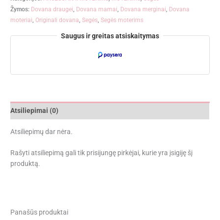
Žymos:
Dovana draugei
,
Dovana mamai
,
Dovana merginai
,
Dovana
moteriai
,
Originali dovana
,
Segės
,
Segės moterims
Saugus ir greitas atsiskaitymas
Atsiliepimai (0)
Atsiliepimų dar nėra.
Rašyti atsiliepimą gali tik prisijungę pirkėjai, kurie yra įsigiję šį
produktą.
Panašūs produktai