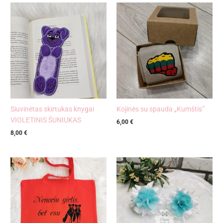
Siuvinėtas skirtukas knygai
Kojinės su spauda „Kumštis”
VIOLETINIS ŠUNIUKAS
6,00
€
8,00
€