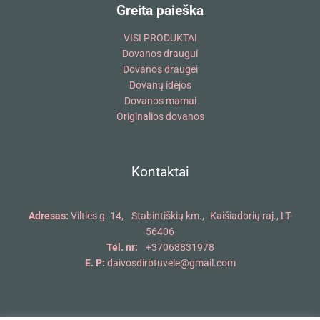
Greita paieška
VISI PRODUKTAI
Dovanos draugui
Dovanos draugei
Dovanų idėjos
Dovanos mamai
Originalios dovanos
Kontaktai
Adresas:
Vilties g. 14, Stabintiškių km., Kaišiadorių raj., LT-
56406
Tel. nr:
+37068831978
E. P:
daivosdirbtuvele@gmail.com