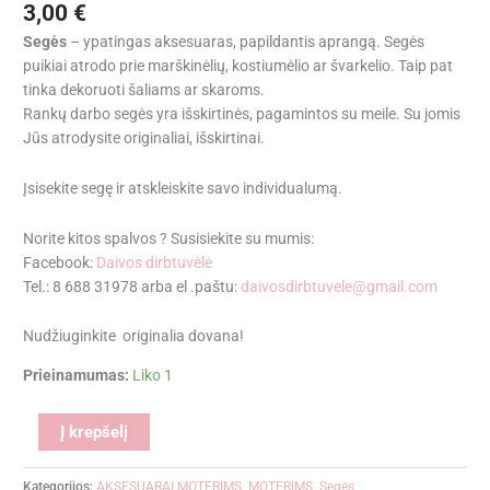
3,00
€
Segės
– ypatingas aksesuaras, papildantis aprangą. Segės
puikiai atrodo prie marškinėlių, kostiumėlio ar švarkelio. Taip pat
tinka dekoruoti šaliams ar skaroms.
Rankų darbo segės yra išskirtinės, pagamintos su meile. Su jomis
Jūs atrodysite originaliai, išskirtinai.
Įsisekite segę ir atskleiskite savo individualumą.
Norite kitos spalvos ? Susisiekite su mumis:
Facebook:
Daivos dirbtuvėlė
Tel.: 8 688 31978 arba el .paštu:
daivosdirbtuvele@gmail.com
Nudžiuginkite originalia dovana!
Prieinamumas:
Liko 1
Alternative:
Į krepšelį
Kategorijos:
AKSESUARAI MOTERIMS
,
MOTERIMS
,
Segės