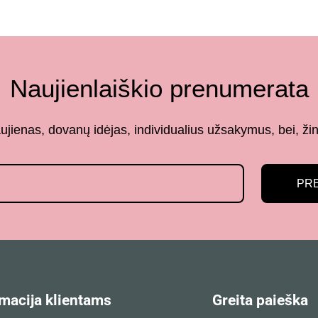
Naujienlaiškio prenumerata
aujienas, dovanų idėjas, individualius užsakymus, bei,
PR
macija klientams
Greita paieška