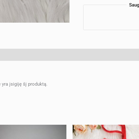
Saug
e yra įsigiję šį produktą.