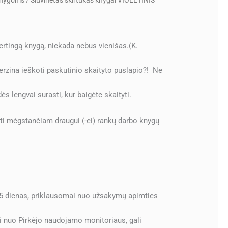
 knygoms
/ Siuvinėtas skirtukas knygai VIOLETINIS
ertingą knygą, niekada nebus vienišas.(K.
erzina ieškoti paskutinio skaityto puslapio?! Ne
s lengvai surasti, kur baigėte skaityti.
ti mėgstančiam draugui (-ei) rankų darbo knygų
 5 dienas, priklausomai nuo užsakymų apimties
i nuo Pirkėjo naudojamo monitoriaus, gali