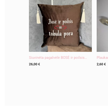
Siuvinėta pagalvėlė BOSĖ ir poilsis…
Plauka
26,00
€
2,60
€