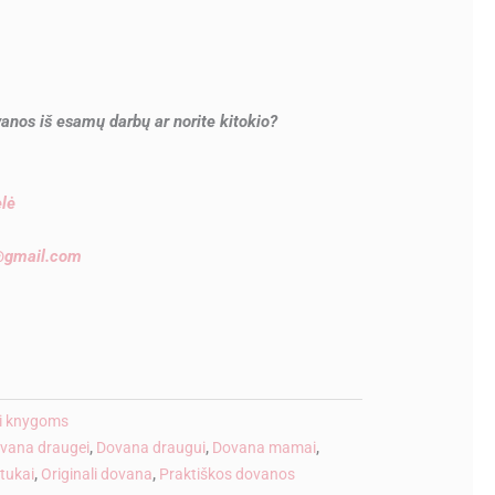
anos iš esamų darbų ar norite kitokio?
ėlė
e@gmail.com
ve:
ai knygoms
vana draugei
,
Dovana draugui
,
Dovana mamai
,
tukai
,
Originali dovana
,
Praktiškos dovanos