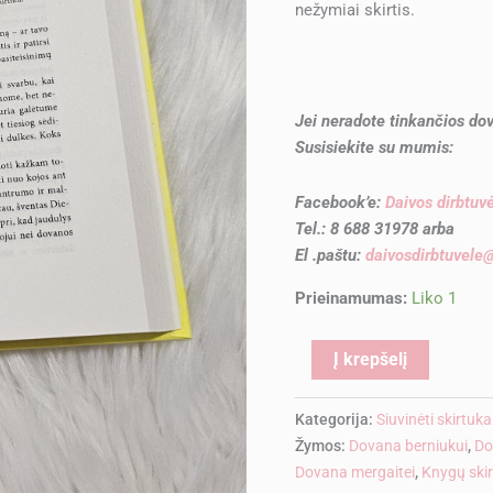
nežymiai skirtis.
Jei neradote tinkančios dov
Susisiekite su mumis:
Facebook’e:
Daivos dirbtuv
Tel.: 8 688 31978 arba
El .paštu:
daivosdirbtuvel
Prieinamumas:
Liko 1
Alternati
Į krepšelį
Kategorija:
Siuvinėti skirtuk
Žymos:
Dovana berniukui
,
Do
Dovana mergaitei
,
Knygų skir