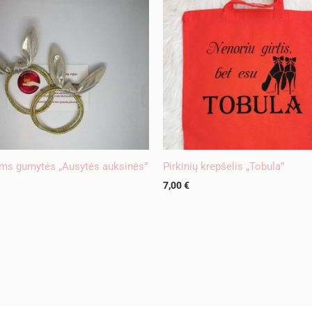
ms gumytės „Ausytės auksinės”
Pirkinių krepšelis „Tobula”
7,00
€