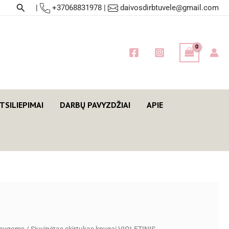
Paieška
|
+37068831978
|
daivosdirbtuvele@gmail.com
TSILIEPIMAI
DARBŲ PAVYZDŽIAI
APIE