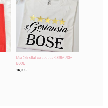
Marškinėliai su spauda GERIAUSIA
BOSĖ
15,00
€