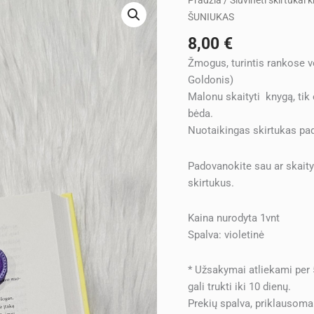
Pradžia
/
Siuvinėti skirtukai
kiekis:
ŠUNIUKAS
Siuvinėtas
8,00
€
skirtukas
Žmogus, turintis rankose v
knygai
Goldonis)
VIOLETINIS
Malonu skaityti knygą, tik 
ŠUNIUKAS
bėda.
Nuotaikingas skirtukas padė
Padovanokite sau ar skaity
skirtukus.
Kaina nurodyta 1vnt
Spalva: violetinė
* Užsakymai atliekami per
gali trukti iki 10 dienų.
Prekių spalva, priklausoma