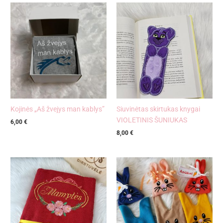
Kojinės „Aš žvejys man kablys”
Siuvinėtas skirtukas knygai
VIOLETINIS ŠUNIUKAS
6,00
€
8,00
€