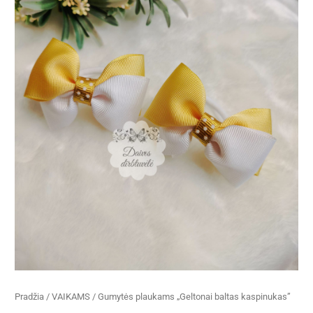
Pradžia
/
VAIKAMS
/ Gumytės plaukams „Geltonai baltas kaspinukas”