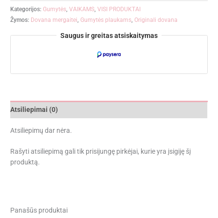
Kategorijos:
Gumytės
,
VAIKAMS
,
VISI PRODUKTAI
Žymos:
Dovana mergaitei
,
Gumytės plaukams
,
Originali dovana
Saugus ir greitas atsiskaitymas
Atsiliepimai (0)
Atsiliepimų dar nėra.
Rašyti atsiliepimą gali tik prisijungę pirkėjai, kurie yra įsigiję šį
produktą.
Panašūs produktai