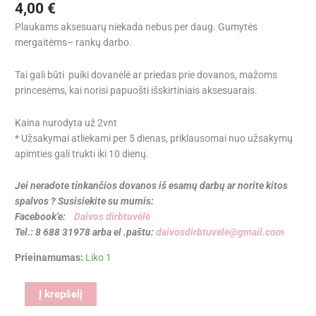
4,00
€
Plaukams aksesuarų niekada nebus per daug. Gumytės
mergaitėms– rankų darbo.
Tai gali būti puiki dovanėlė ar priedas prie dovanos, mažoms
princesėms, kai norisi papuošti išskirtiniais aksesuarais.
Kaina nurodyta už 2vnt
* Užsakymai atliekami per 5 dienas, priklausomai nuo užsakymų
apimties gali trukti iki 10 dienų.
Jei neradote tinkančios dovanos iš esamų darbų ar norite kitos
spalvos ? Susisiekite su mumis:
Facebook’e:
Daivos dirbtuvėlė
Tel.: 8 688 31978 arba el .paštu:
daivosdirbtuvele@gmail.com
Prieinamumas:
Liko 1
Alternative:
Į krepšelį