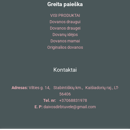
Greita paieška
VISI PRODUKTAI
Dovanos draugui
Dovanos draugei
Dovanų idėjos
Dovanos mamai
Originalios dovanos
Kontaktai
Adresas:
Vilties g. 14, Stabintiškių km., Kaišiadorių raj., LT-
56406
Tel. nr:
+37068831978
E. P:
daivosdirbtuvele@gmail.com