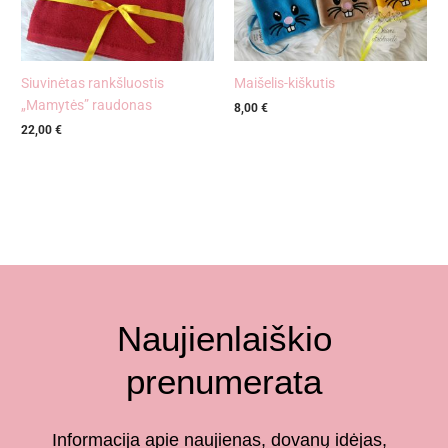
Siuvinėtas rankšluostis
Maišelis-kiškutis
„Mamytės” raudonas
8,00
€
22,00
€
Naujienlaiškio
prenumerata
Informacija apie naujienas, dovanų idėjas,