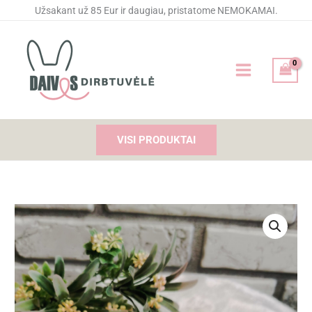
Pereiti
Užsakant už 85 Eur ir daugiau, pristatome NEMOKAMAI.
prie
turinio
VISI PRODUKTAI
produkto
kiekis:
Gumytės
plaukams
"Geltonai
baltas
kaspinukas"