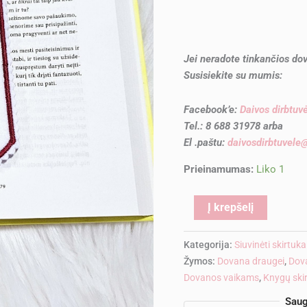
Jei neradote tinkančios dov
Susisiekite su mumis:
Facebook’e:
Daivos dirbtuv
Tel.: 8 688 31978 arba
El .paštu:
daivosdirbtuvel
Prieinamumas:
Liko 1
Alternati
Į krepšelį
Kategorija:
Siuvinėti skirtuk
Žymos:
Dovana draugei
,
Dov
Dovanos vaikams
,
Knygų ski
Saug