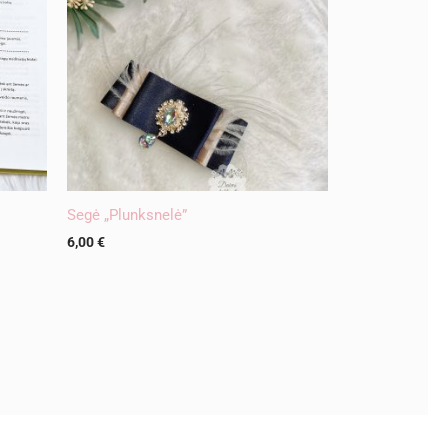
Segė „Plunksnelė”
6,00
€