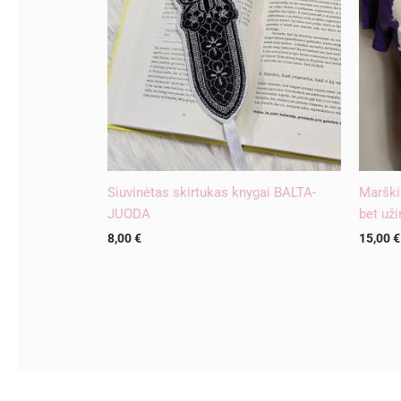
Siuvinėtas skirtukas knygai BALTA-
Marškin
JUODA
bet už
8,00
€
15,00
€