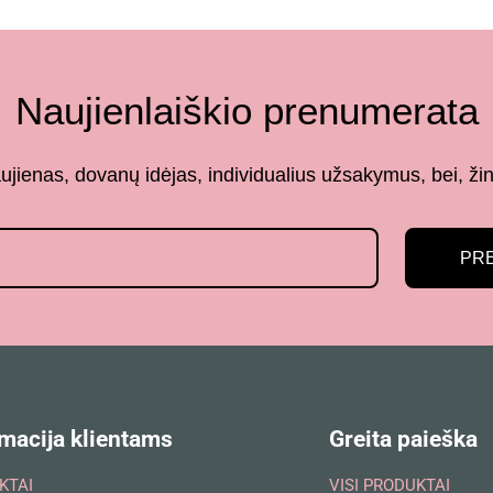
Naujienlaiškio prenumerata
aujienas, dovanų idėjas, individualius užsakymus, bei,
PR
macija klientams
Greita paieška
KTAI
VISI PRODUKTAI