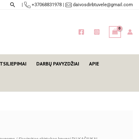
Paieška
|
+37068831978
|
daivosdirbtuvele@gmail.com
TSILIEPIMAI
DARBŲ PAVYZDŽIAI
APIE