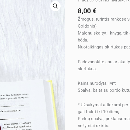
Pradžia
/
Siuvinėti skirtukai
kiekis:
8,00
€
Siuvinėtas
Žmogus, turintis rankose v
skirtukas
Goldonis)
knygai
Malonu skaityti knygą, tik 
DU
bėda.
KAČIUKAI
Nuotaikingas skirtukas padė
Padovanokite sau ar skaity
skirtukus.
Kaina nurodyta 1vnt
Spalva: balta su bordo kut
* Užsakymai atliekami per
gali trukti iki 10 dienų.
Prekių spalva, priklausoma
nežymiai skirtis.