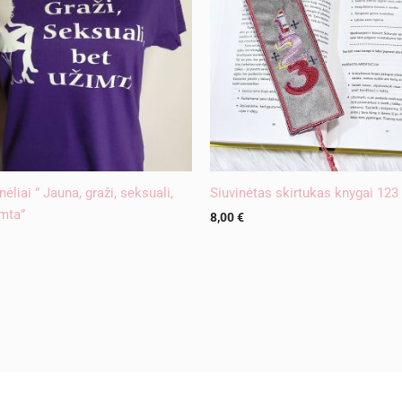
ėliai ” Jauna, graži, seksuali,
Siuvinėtas skirtukas knygai 123
imta”
8,00
€