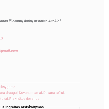
anos iš esamų darbų ar norite kitokio?
ėlė
e@gmail.com
ve:
ai knygoms
ana draugui
,
Dovana mamai
,
Dovana tėčiui
,
rtukai
,
Praktiškos dovanos
us ir greitas atsiskaitymas