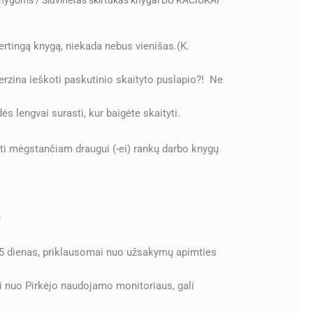
 knygoms
/ Siuvinėtas skirtukas knygai DU KAČIUKAI
ertingą knygą, niekada nebus vienišas.(K.
erzina ieškoti paskutinio skaityto puslapio?! Ne
s lengvai surasti, kur baigėte skaityti.
ti mėgstančiam draugui (-ei) rankų darbo knygų
u
 5 dienas, priklausomai nuo užsakymų apimties
i nuo Pirkėjo naudojamo monitoriaus, gali