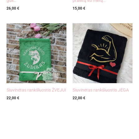
guli…
praeitų 40 metų…”
26,00
€
15,00
€
Siuvinėtas rankšluostis ŽVEJUI
Siuvinėtas rankšluostis JĖGA
22,00
€
22,00
€