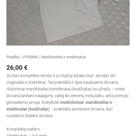
Pradžia
/
VYRAMS
/ Marškinėliai ir smėlinukas
26,00
€
Su šiuo komplektu tėvelis ir jo mažoji atžala visur atrodys itin
originaliai ir išskirtinai. Tai praktiška ir ilgai naudojama dovana.
Išskirtiniai marškinėliai irsmėlinukai (bodžiukai) su užrašu – miela
dovana lankant naujagimį, vaiką iki vienerių metų laiko, arba pirmojo
gimtadienio proga. Kokybiški
medvilniniai marškinėliai ir
smėlinukai (bodžiukai)
– praktiška asmeninė dovana, kuri
nustebins kūdikio tėvelius.
Komplektą sudaro:
Smėlinukas – 3-6 mėn