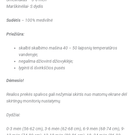
Marškinėliai- S dydis
Sudėtis
– 100% medvilnė
Priežiūra:
skalbti skalbimo mašina 40 – 50 laipsnių temperatūros
vandenyje;
negalima džiovinti džiovyklėje;
lyginti iš išvirkščios pusės
Dėmesio!
Realios prekės spalvos gali nežymiai skirtis nuo matomų ekrane dėl
skirtingų monitorių nustatymų.
Dydžiai:
0-3 mėn (56-62 cm), 3-6 mėn (62-68 cm), 6-9 mėn (68-74 cm), 9-