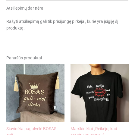
Atsiliepimų dar nėra.
Rašyti atsiliepimą gali tik prisijungę pirkėjai, kurie yra įsigiję šį
produktą.
Panašūs produktai
Siuvinėta pagalvėlė BOSAS
Marškinėliai „Reikėjo, kad