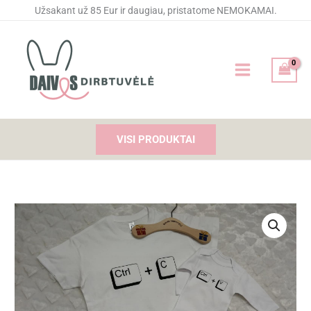
Pereiti
Užsakant už 85 Eur ir daugiau, pristatome NEMOKAMAI.
prie
turinio
VISI PRODUKTAI
produkto
kiekis:
Marškinėliai
ir
smėlinukas