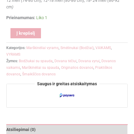
12 mėn (74-80 cm), 12-18 mėn (80-86 cm), 18- 24 mėn (86-92
cm)
Prieinamumas:
Liko 1
Alternative:
Į krepšelį
Kategorijos:
Marškinėliai vyrams
,
Smėlinukai (Bodžiai)
,
VAIKAMS
,
VYRAMS
Žymos:
Bodžiukai su spauda
,
Dovana tėčiui
,
Dovana vyrui
,
Dovanos
vaikams
,
Marškinėliai su spauda
,
Originalios dovanos
,
Praktiškos
dovanos
,
Šmaikščios dovanos
Saugus ir greitas atsiskaitymas
Atsiliepimai (0)