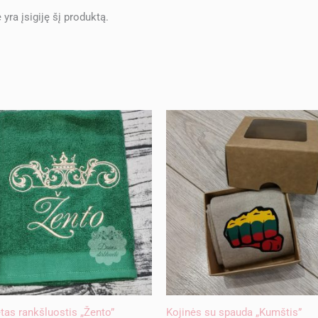
e yra įsigiję šį produktą.
tas rankšluostis „Žento”
Kojinės su spauda „Kumštis”