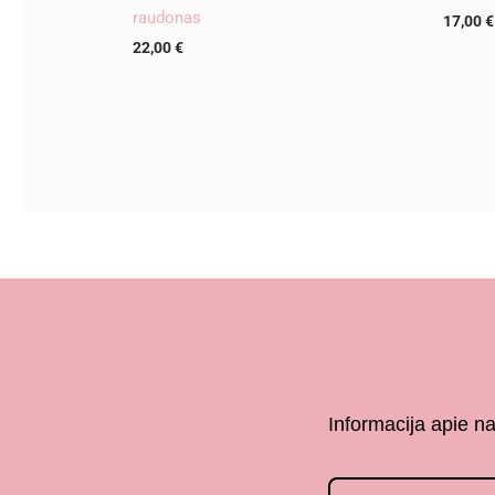
raudonas
17,00
€
22,00
€
Informacija apie n