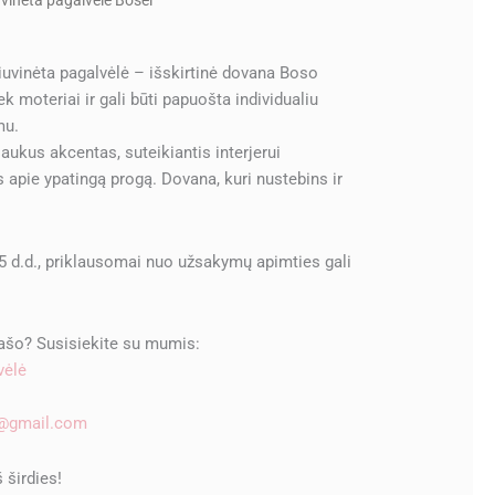
uvinėta pagalvėlė Bosei
siuvinėta pagalvėlė – išskirtinė dovana Boso
tiek moteriai ir gali būti papuošta individualiu
mu.
 jaukus akcentas, suteikiantis interjerui
 apie ypatingą progą. Dovana, kuri nustebins ir
5 d.d., priklausomai nuo užsakymų apimties gali
rašo? Susisiekite su mumis:
vėlė
e@gmail.com
š širdies!