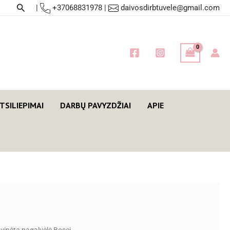
Paieška
|
+37068831978
|
daivosdirbtuvele@gmail.com
TSILIEPIMAI
DARBŲ PAVYZDŽIAI
APIE