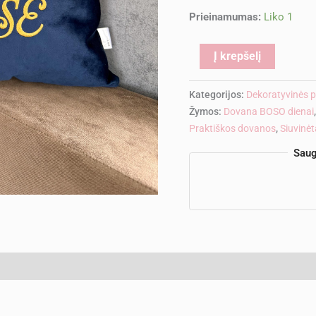
Prieinamumas:
Liko 1
Alternati
Į krepšelį
Kategorijos:
Dekoratyvinės p
Žymos:
Dovana BOSO dienai
Praktiškos dovanos
,
Siuvinėt
Saug