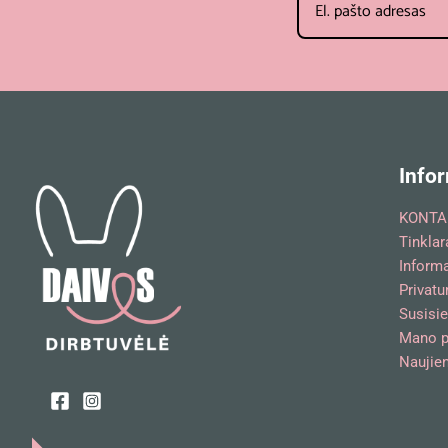
Infor
KONTA
Tinklar
Inform
Privatu
Susisie
Mano p
Naujien