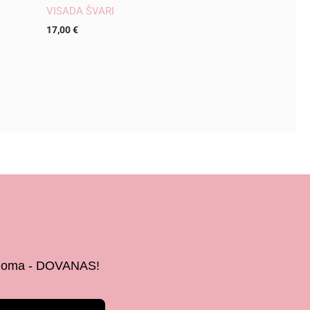
VISADA ŠVARI
17,00
€
 žinoma - DOVANAS!