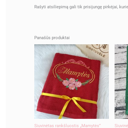
Rašyti atsiliepimą gali tik prisijungę pirkėjai, kuri
Panašūs produktai
Siuvinėtas rankšluostis „Mamytės”
Siuvinė