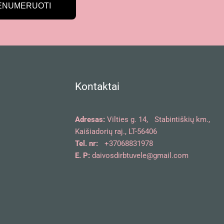
ENUMERUOTI
Kontaktai
Adresas:
Vilties g. 14, Stabintiškių km.,
Kaišiadorių raj., LT-56406
Tel. nr:
+37068831978
E. P:
daivosdirbtuvele@gmail.com