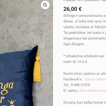
Pradžia
/
KITI GAMINIAI
/ Si
kiekis:
26,00
€
Siuvinėta
Stilinga ir personalizuota 
pagalvėlė
dienai. Ji tinka tiek vyrui, 
Bosei
užrašu, inicialais ar linkėji
Tai praktiškas, bet kartu ir
elegancijos bei primenantis
ilgai džiugins.
* Užsakymai atliekami per 
trukti iki 10 d.d.
Norite kitos spalvos ar už
Facebook’e:
Daivos dirbtu
Tel.: 8 688 31978
El .paštu:
daivosdirbtuvel
Dovana, kuri kalba tiesiai i