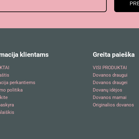
PR
macija klientams
Greita paieška
KTAI
VISI PRODUKTAI
aštis
Dovanos draugui
acija perkantiems
Dovanos draugei
mo politika
Dovanų idėjos
kite
Dovanos mamai
askyra
Originalios dovanos
laiškis