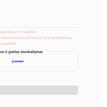
ve:
agalvėlės
,
KITI GAMINIAI
,
Dovana moteriai
,
Dovana vyrui
,
Originali dovana
,
a pagalvėlė
us ir greitas atsiskaitymas