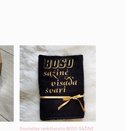
Siuvinėtas rankšluostis BOSO SĄŽINĖ