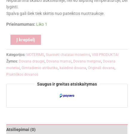
Nepatartina skalbti aukštesnėje, nei 40 laipsnių temperatūroje, bei
lyginti.
Spalva gali šiek tiek skirtis nuo pateiktos nuotraukoje.
Prieinamumas:
Liko 1
Alternative:
Į krepšelį
Kategorijos:
MOTERIMS
,
Siuvinėti chalatai moterims
,
VISI PRODUKTAI
Žymos:
Dovana draugei
,
Dovana mamai
,
Dovana merginai
,
Dovana
moteriai
,
Gimtadienio atributika
,
kalėdinė dovana
,
Originali dovana
,
Praktiškos dovanos
Saugus ir greitas atsiskaitymas
Atsiliepimai (0)