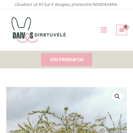
Pereiti
Užsakant už 85 Eur ir daugiau, pristatome NEMOKAMAI.
prie
turinio
VISI PRODUKTAI
produkto
kiekis:
Siuvinėtas
kombinezonas