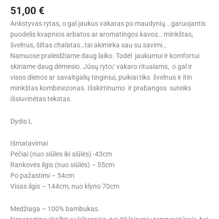
51,00
€
Ankstyvas rytas, o gal jaukus vakaras po maudynių …garuojantis
puodelis kvapnios arbatos ar aromatingos kavos… minkštas,
švelnus, šiltas chalatas…tai akimirka sau su savimi…
Namuose praleidžiame daug laiko. Todėl jaukumui ir komfortui
skiriame daug dėmesio. Jūsų ryto/ vakaro ritualams, o gal ir
visos dienos ar savaitgalių tinginiui, puikiai tiks švelnus ir itin
minkštas kombinezonas. Išskirtinumo ir prabangos suteiks
išsiuvinėtas tekstas.
Dydis L
Išmatavimai
Pečiai (nuo siūlės iki siūlės) -43cm
Rankovės ilgis (nuo siūlės) – 55cm
Po pažastimi – 54cm
Visas ilgis – 144cm, nuo klyno 70cm
Medžiaga – 100% bambukas.