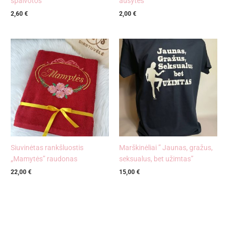
spalvotos”
ausytės”
2,60
€
2,00
€
Siuvinėtas rankšluostis
Marškinėliai ” Jaunas, gražus,
„Mamytės” raudonas
seksualus, bet užimtas”
22,00
€
15,00
€