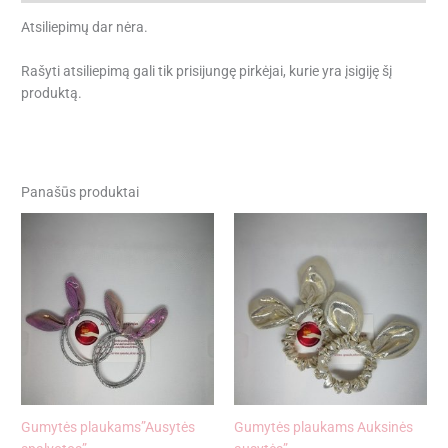
Atsiliepimų dar nėra.
Rašyti atsiliepimą gali tik prisijungę pirkėjai, kurie yra įsigiję šį
produktą.
Panašūs produktai
Gumytės plaukams”Ausytės
Gumytės plaukams Auksinės