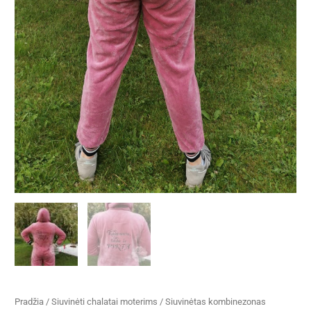
Pradžia
/
Siuvinėti chalatai moterims
/ Siuvinėtas kombinezonas