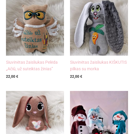
Siuvinėtas žaisliukas Pelėda
Siuvinėtas žaisliukas KIŠKUTIS
„Ačiū, už suteiktas žinias”
pilkas su morka
22,00
€
22,00
€