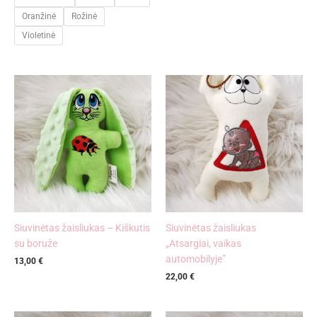
Oranžinė
Rožinė
Violetinė
Siuvinėtas žaisliukas – Kiškutis
Siuvinėtas žaisliukas
su boruže
„Atsargiai, vaikas
automobilyje”
13,00
€
22,00
€