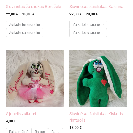
Siuvinėtas žaisliukas Boružėlė
Siuvinėtas žaisliukas Balerina
22,00
€
–
28,00
€
22,00
€
–
28,00
€
Zuikutė be sijonėlio
Zuikutė be sijonėlio
Zuikutė su sijonėliu
Zuikutė su sijonėliu
Sijonėlis zuikutei
Siuvinėtas žaisliukas Kiškutis
rimtuolis
4,00
€
13,00
€
Balta-rožinė
Baltas
Balta