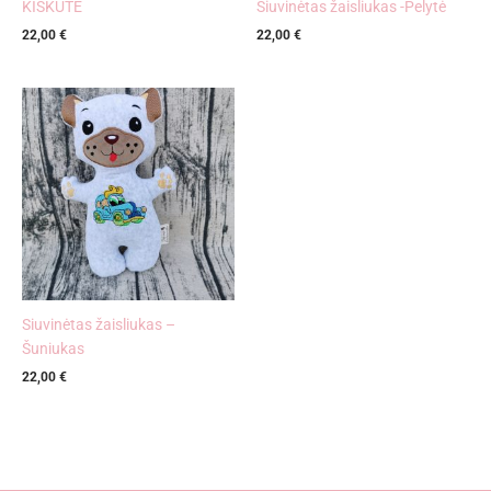
KIŠKUTĖ
Siuvinėtas žaisliukas -Pelytė
22,00
€
22,00
€
Siuvinėtas žaisliukas –
Šuniukas
22,00
€