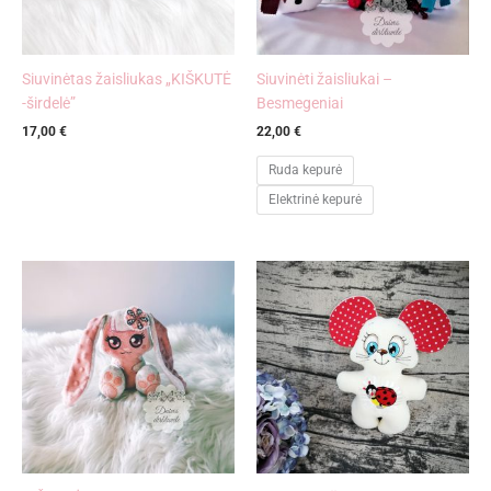
Siuvinėtas žaisliukas „KIŠKUTĖ
Siuvinėti žaisliukai –
-širdelė”
Besmegeniai
17,00
€
22,00
€
Ruda kepurė
Elektrinė kepurė