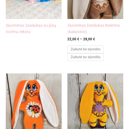
Siuvinėtas žaisliukas su jūsų
Siuvinėtas žaisliukas Balerina
norimu tekstu
(kakavinis)
22,00
€
–
28,00
€
Zuikutė be sijonėlio
Zuikutė su sijonėliu
Price
Price
range:
range:
22,00 €
22,00 €
through
through
28,00 €
28,00 €