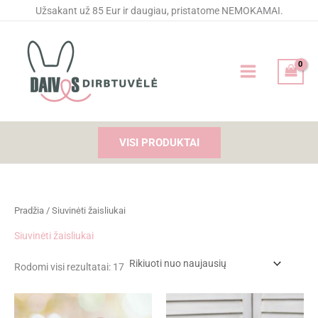
Rūšiuojama
Pereiti
Užsakant už 85 Eur ir daugiau, pristatome NEMOKAMAI.
pagal
naujausią
prie
turinio
VISI PRODUKTAI
Pradžia
/ Siuvinėti žaisliukai
Siuvinėti žaisliukai
Rodomi visi rezultatai: 17