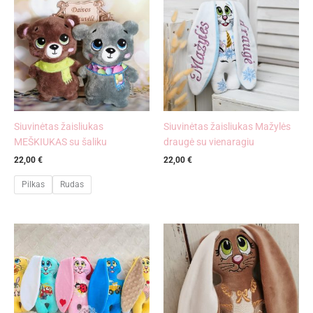
Siuvinėtas žaisliukas
Siuvinėtas žaisliukas Mažylės
MEŠKIUKAS su šaliku
draugė su vienaragiu
22,00
€
22,00
€
Pilkas
Rudas
Price
range:
22,00 €
through
28,00 €